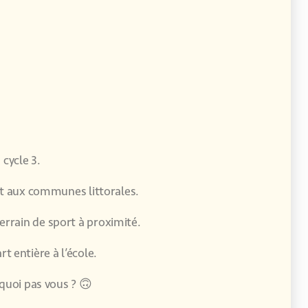
 cycle 3.
ant aux communes littorales.
errain de sport à proximité.
t entière à l’école.
quoi pas vous ? 🙃