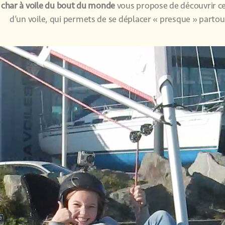
e char à voile du bout du monde
vous propose de découvrir cet
d’un voile, qui permets de se déplacer « presque » partou