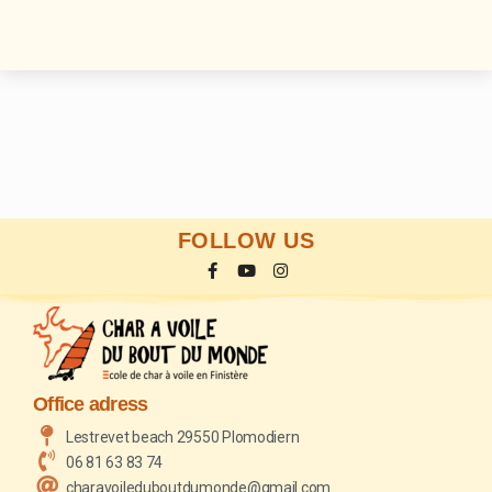
FOLLOW US
Office adress
Lestrevet beach 29550 Plomodiern
06 81 63 83 74
charavoileduboutdumonde@gmail.com