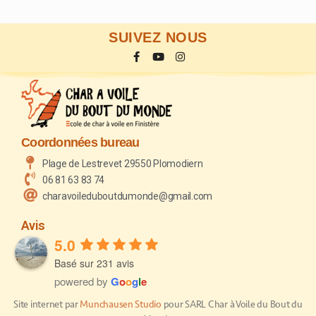
SUIVEZ NOUS
Coordonnées bureau
Plage de Lestrevet 29550 Plomodiern
06 81 63 83 74
charavoileduboutdumonde@gmail.com
Avis
5.0
Basé sur 231 avis
powered by
G
o
o
g
l
e
Site internet par
Munchausen Studio
pour SARL Char à Voile du Bout du