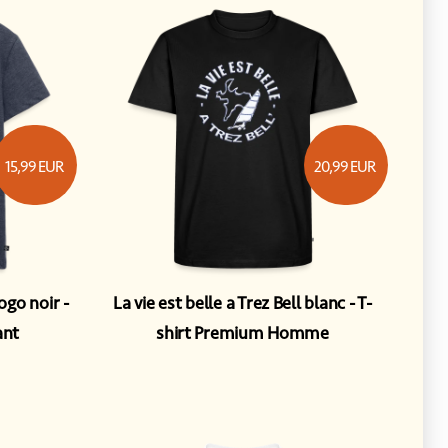
15,99
EUR
20,99
EUR
logo noir
La vie est belle a Trez Bell blanc
T-
ant
shirt Premium Homme