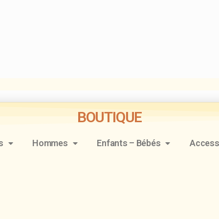
RÉSENTATION
LES SPOTS
LES FORMULES & TARIF
CONNEXION
BOUTIQUE
s
Hommes
Enfants – Bébés
Access