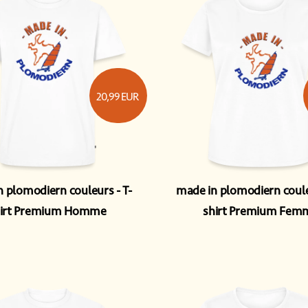
20,99
EUR
n plomodiern couleurs
T-
made in plomodiern coul
hirt Premium Homme
shirt Premium Fem