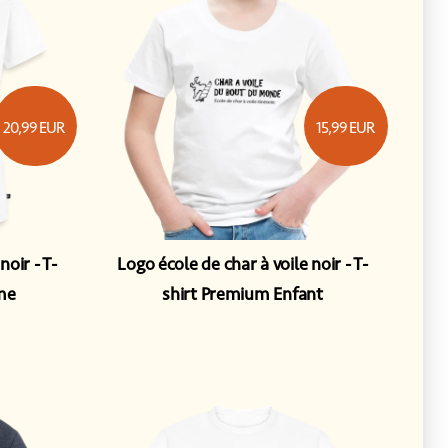
20,99
EUR
15,99
EUR
 noir
T-
Logo école de char à voile noir
T-
me
shirt Premium Enfant