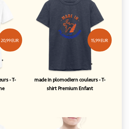
20,99
EUR
15,99
EUR
eurs
T-
made in plomodiern couleurs
T-
me
shirt Premium Enfant