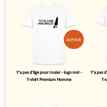
20,99
EUR
Y'a pas d'âge pour rouler - logo noir
Y'a pas d
T-shirt Premium Homme
T-