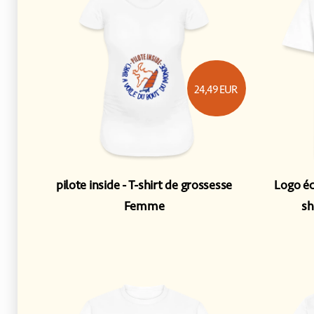
24,49
EUR
pilote inside
T-shirt de grossesse
Logo éc
Femme
s