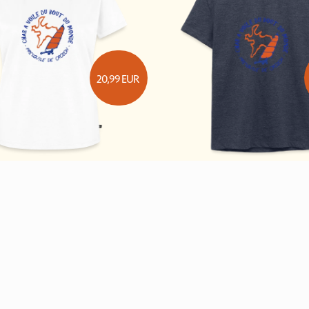
20,99
EUR
d couleur
T-shirt Premium
logo rond couleur
T-shirt
Femme
Enfant