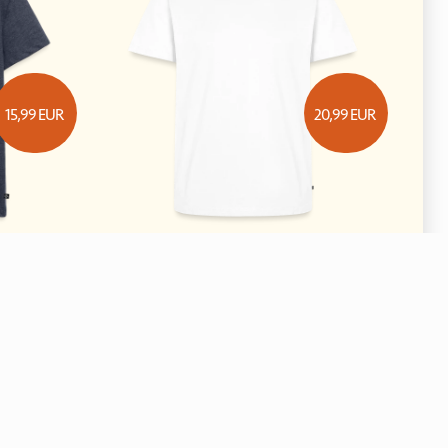
15,99
EUR
20,99
EUR
 Premium
J'peux pas j ai char à voile logo blanc
T-shirt Premium Homme