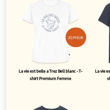
20,99
EUR
La vie est belle a Trez Bell blanc
T-
La vie e
shirt Premium Femme
s