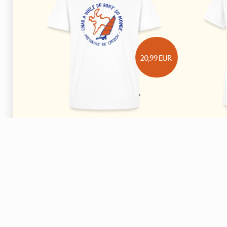
20,99
EUR
logo rond couleur
T-shirt Premium
logo ron
Homme