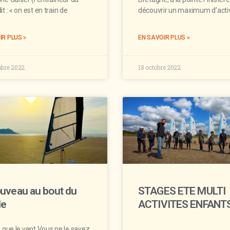
t : « on est en train de
découvrir un maximum d’acti
IR PLUS »
EN SAVOIR PLUS »
bre 2022
18 octobre 2022
uveau au bout du
STAGES ETE MULTI
e
ACTIVITES ENFANT
e que le vent Vous ne le savez