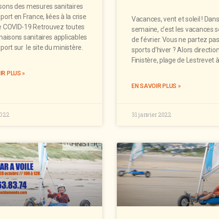
isons des mesures sanitaires
sport en France, liées à la crise
Vacances, vent et soleil ! Dan
re COVID-19 Retrouvez toutes
semaine, c’est les vacances s
inaisons sanitaires applicables
de février. Vous ne partez pa
sport sur le site du ministère.
sports d’hiver ? Alors direction
Finistère, plage de Lestrevet 
IR PLUS »
EN SAVOIR PLUS »
022
31 janvier 2022