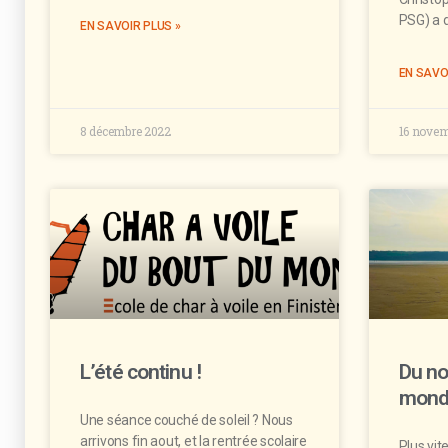
PSG) a di
EN SAVOIR PLUS »
EN SAVO
8 décembre 2022
16 novem
L’été continu !
Du no
mond
Une séance couché de soleil ? Nous
arrivons fin aout, et la rentrée scolaire
Plus vit