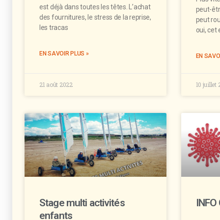
est déjà dans toutes les têtes. L’achat
peut-êtr
des fournitures, le stress de la reprise,
peut rou
les tracas
oui, cet
EN SAVOIR PLUS »
EN SAVO
21 août 2022
10 juillet
Stage multi activités
INFO
enfants