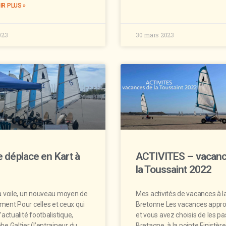
IR PLUS »
023
30 mars 2023
 déplace en Kart à
ACTIVITES – vacanc
!
la Toussaint 2022
 à voile, un nouveau moyen de
Mes activités de vacances à l
ment Pour celles et ceux qui
Bretonne Les vacances appr
l’actualité footbalistique,
et vous avez choisis de les p
he Galtier (l’entraineur du
Bretagne, à la pointe Finistère