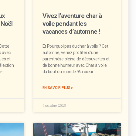
ux
Vivez l’aventure char à
 Noël
voile pendant les
vacances d’automne !
Cette
Et Pourquoi pas du char à voile ? Cet
s avec
automne, venez profiter d’une
ues et
parenthèse pleine de découvertes et
élection
de bonne humeur avec Char à voile
 ✨
du bout du monde !Au cœur
EN SAVOIR PLUS »
6 octobre 2025