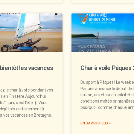
 bientôt les vacances
Char à voile Pâques
Du sport à Pâques ! Le week 
Pâques annonce le début de l
z le char à voile pendant vos
saison, un retour du soleil et 
 en Finistère Aujourd’hui,
conditions météo printanières
 21 juin, c’est l’été ☀️ Vous
pourquoi, comme chaque ann
déjà très certainement à
er vos vacances en Bretagne,
EN SAVOIR PLUS »