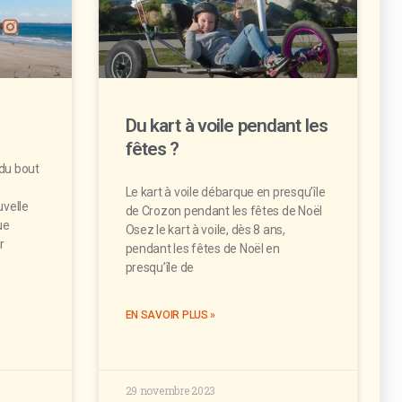
Du kart à voile pendant les
fêtes ?
 du bout
s
Le kart à voile débarque en presqu’île
uvelle
de Crozon pendant les fêtes de Noël
ue
Osez le kart à voile, dès 8 ans,
r
pendant les fêtes de Noël en
presqu’île de
EN SAVOIR PLUS »
29 novembre 2023