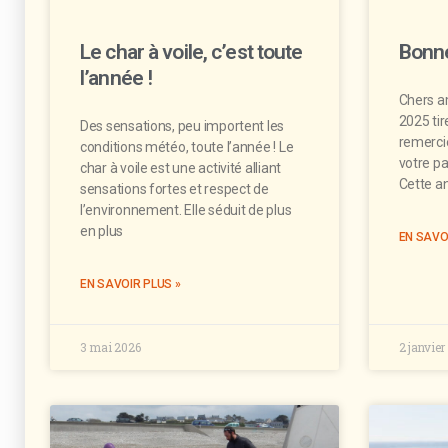
Le char à voile, c’est toute
Bonne
l’année !
Chers am
2025 tir
Des sensations, peu importent les
remerci
conditions météo, toute l’année ! Le
votre p
char à voile est une activité alliant
Cette a
sensations fortes et respect de
l’environnement. Elle séduit de plus
en plus
EN SAVO
EN SAVOIR PLUS »
3 mai 2026
2 janvier