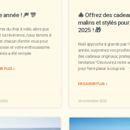
 année ! 🎆 🎊
🎄 Offrez des cadea
malins et stylés pour
is du char à voile, alors que
2025 ! 🎁
e sa révérence, nous tenons à
er chacun d’entre vous pour
Noël approche à grands pas ! 
assion et votre enthousiasme.
année, surprenez vos proche
nnée a été remplie
des cadeaux originaux, pratiq
tendance ! Découvrez notre s
pour faire plaisir à coup sûr :
IR PLUS »
EN SAVOIR PLUS »
 2026
26 novembre 2025