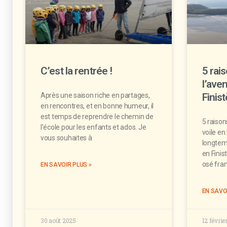
C’est la rentrée !
5 rai
l’aven
Après une saison riche en partages,
Finist
en rencontres, et en bonne humeur, il
est temps de reprendre le chemin de
5 raison
l’école pour les enfants et ados. Je
voile en
vous souhaites à
longtemp
en Finis
osé fran
EN SAVOIR PLUS »
EN SAVO
30 août 2025
12 févrie