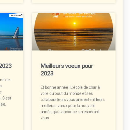
 2023
Meilleurs voeux pour
2023
end de
a
Et bonne année ! L’école de char à
de
voile du bout du monde et ses
. C’est
collaborateurs vous présentent leurs
ée,
meilleurs vœux pour la nouvelle
année qui s’annonce, en espérant
vous