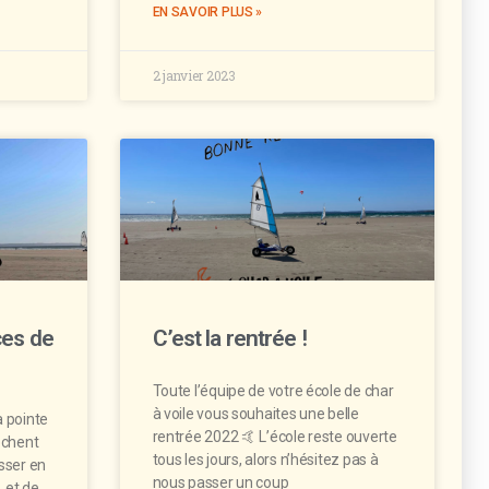
EN SAVOIR PLUS »
2 janvier 2023
es de
C’est la rentrée !
Toute l’équipe de votre école de char
à voile vous souhaites une belle
a pointe
rentrée 2022 🤙 L’école reste ouverte
ochent
tous les jours, alors n’hésitez pas à
asser en
nous passer un coup
, et de