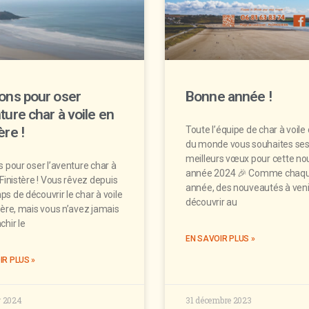
sons pour oser
Bonne année !
ture char à voile en
ère !
Toute l’équipe de char à voile
du monde vous souhaites se
meilleurs vœux pour cette no
s pour oser l’aventure char à
année 2024 🎉 Comme chaq
 Finistère ! Vous rêvez depuis
année, des nouveautés à veni
s de découvrir le char à voile
découvrir au
tère, mais vous n’avez jamais
chir le
EN SAVOIR PLUS »
IR PLUS »
r 2024
31 décembre 2023