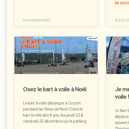
EN SAVO
6 novembre 2023
21 juin 2
Osez le kart à voile à Noël
Je me
voile 
Le kart à voile débarque à Crozon
pendant les fêtes de Noël ! Osez le
Le Kart
kart à voile dès 8 ans, les jeudi 22 &
déplace
vendredi 23 décembre sur le parking
suivent 
Christop