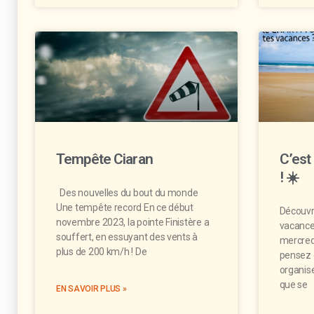
Tempête Ciaran
C’est
! ☀️
Des nouvelles du bout du monde
Une tempête record En ce début
Découvre
novembre 2023, la pointe Finistère a
vacances
souffert, en essuyant des vents à
mercredi
plus de 200 km/h ! De
pensez 
organis
que se
EN SAVOIR PLUS »