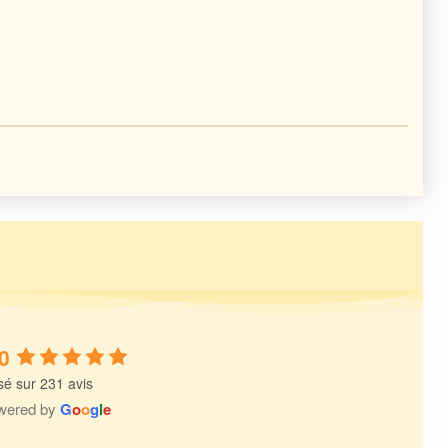
0
é sur 231 avis
wered by
G
o
o
g
l
e