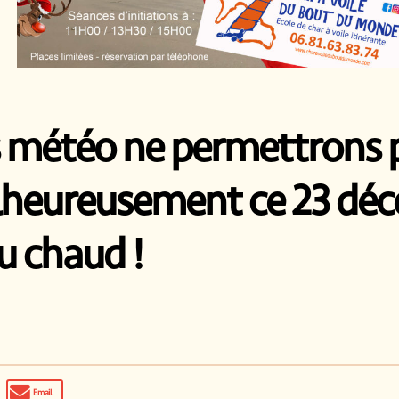
s météo ne permettrons p
heureusement ce 23 déce
au chaud !
Email