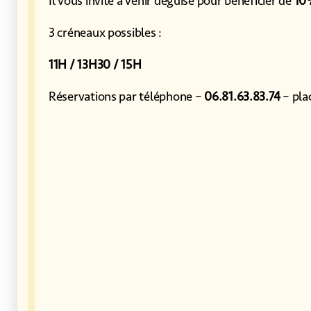
Il vous invite à venir déguisé pour bénéficier de
10
3 créneaux possibles :
11H / 13H30 / 15H
Réservations par téléphone –
06.81.63.83.74
– plac