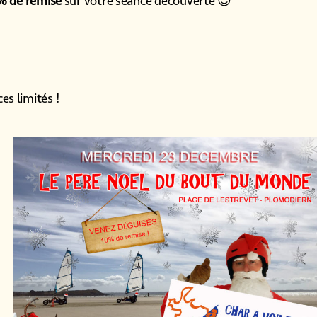
% de remise
sur votre séance découverte 😉
es limités !