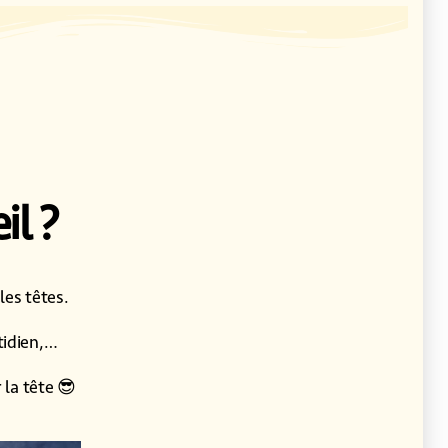
il ?
les têtes.
otidien,…
 la tête 😎