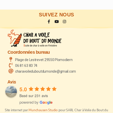
SUIVEZ NOUS
Coordonnées bureau
Plage de Lestrevet 29550 Plomodiern
06 81 63 83 74
charavoileduboutdumonde@gmail.com
Avis
5.0
Basé sur 231 avis
powered by
G
o
o
g
l
e
Site internet par
Munchausen Studio
pour SARL Char à Voile du Bout du