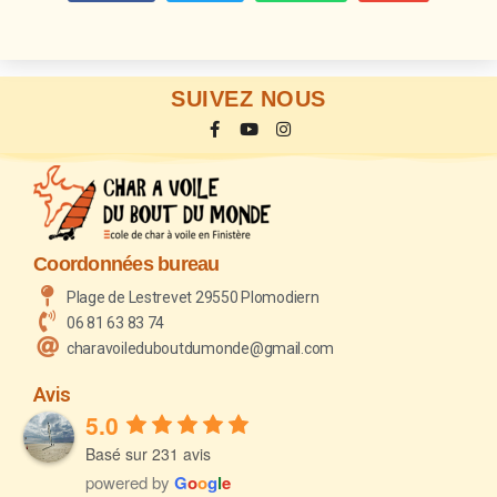
SUIVEZ NOUS
Coordonnées bureau
Plage de Lestrevet 29550 Plomodiern
06 81 63 83 74
charavoileduboutdumonde@gmail.com
Avis
5.0
Basé sur 231 avis
powered by
G
o
o
g
l
e