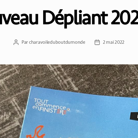
veau Dépliant 202
Par
charavoileduboutdumonde
2 mai 2022