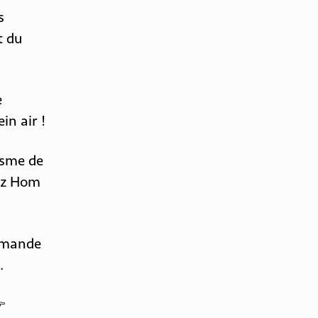
s
t du
e
in air !
isme de
nez Hom
demande
.
