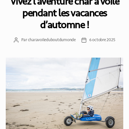
Vivez l’aventure char à voile
pendant les vacances
d’automne !
Par
charavoileduboutdumonde
6 octobre 2025