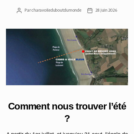
Par
charavoileduboutdumonde
28 juin 2026
Comment nous trouver l’été
?