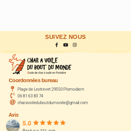
SUIVEZ NOUS
Coordonnées bureau
Plage de Lestrevet 29550 Plomodiern
06 81 63 83 74
charavoileduboutdumonde@gmail.com
Avis
5.0
Basé sur 231 avis