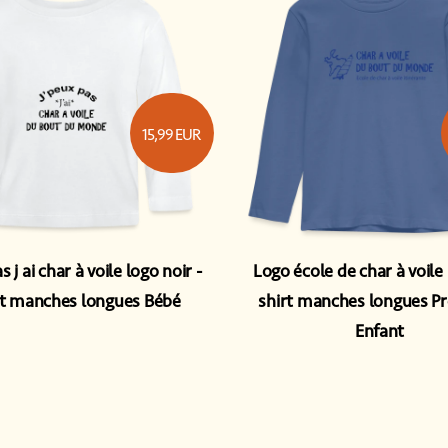
15,99
EUR
s j ai char à voile logo noir
Logo école de char à voile
rt manches longues Bébé
shirt manches longues 
Enfant