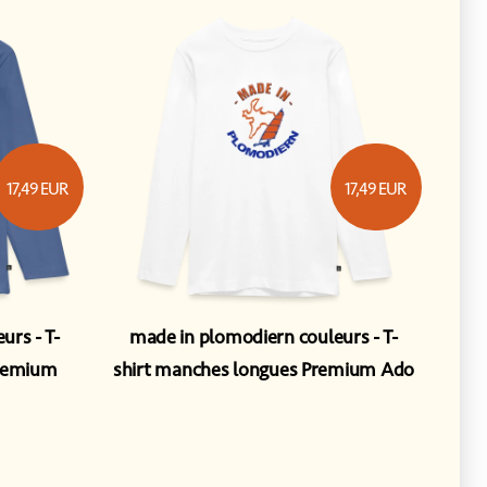
17,49
EUR
17,49
EUR
eurs
T-
made in plomodiern couleurs
T-
Premium
shirt manches longues Premium Ado