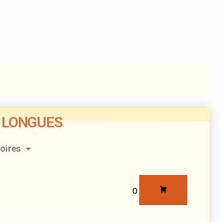
S
RESERVATIONS
CONTACT
PLUS
S LONGUES
oires
0