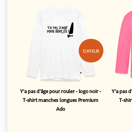
17,49
EUR
Y'a pas d'âge pour rouler - logo noir
Y'a pas d
T-shirt manches longues Premium
T-shi
Ado