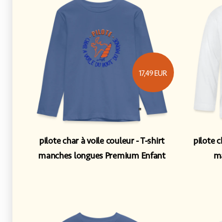
17,49
EUR
pilote char à voile couleur
T-shirt
pilote c
manches longues Premium Enfant
ma