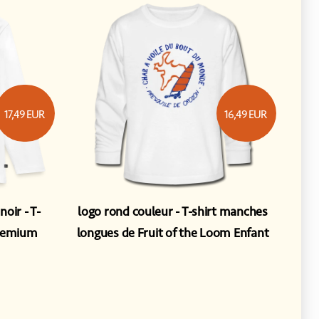
17,49
EUR
16,49
EUR
 noir
T-
logo rond couleur
T-shirt manches
Premium
longues de Fruit of the Loom Enfant