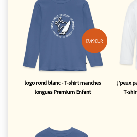
17,49
EUR
logo rond blanc
T-shirt manches
J'peux pa
longues Premium Enfant
T-shi