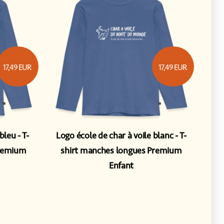
17,49
EUR
17,49
EUR
 bleu
T-
Logo école de char à voile blanc
T-
Premium
shirt manches longues Premium
Enfant