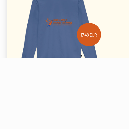
17,49
EUR
Logo école de char à voile couleurs
T-shirt manches longues Premium
Enfant