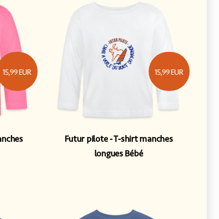
15,99
EUR
15,99
EUR
anches
Futur pilote
T-shirt manches
longues Bébé