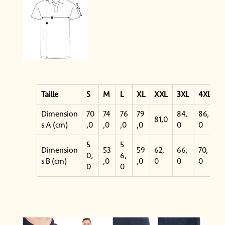
Taille
S
M
L
XL
XXL
3XL
4XL
Dimension
70
74
76
79
84,
86,
81,0
s A (cm)
,0
,0
,0
,0
0
0
5
5
Dimension
53
59
62,
66,
70,
0,
6,
s B (cm)
,0
,0
0
0
0
0
0