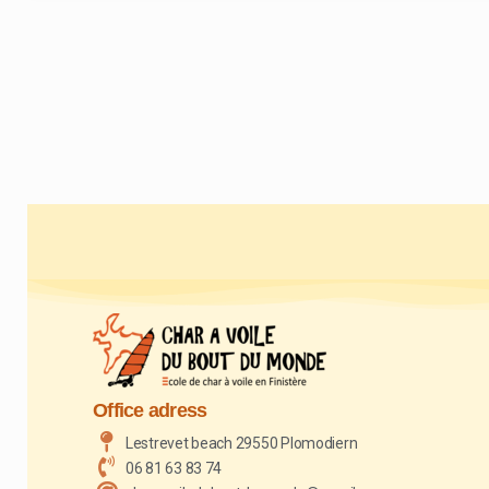
Office adress
Lestrevet beach 29550 Plomodiern
06 81 63 83 74