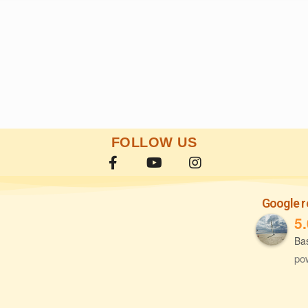
FOLLOW US
Google r
5.
Ba
po