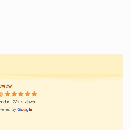
eview
0
sed on 231 reviews
wered by
G
o
o
g
l
e