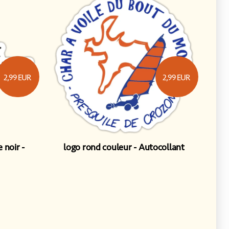
2,99
EUR
2,99
EUR
e noir
logo rond couleur
Autocollant