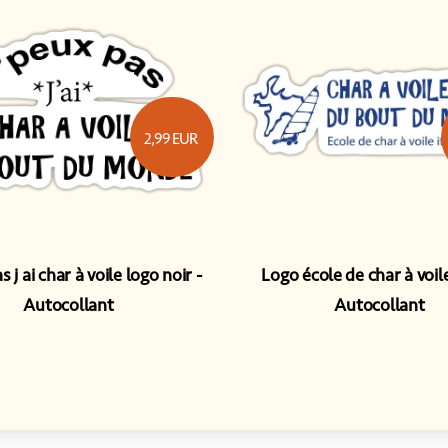
2,99
EUR
s j ai char à voile logo noir
Logo école de char à voil
Autocollant
Autocollant