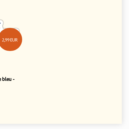
2,99
EUR
e bleu