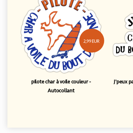
2,99
EUR
pilote char à voile couleur
J'peux pa
Autocollant