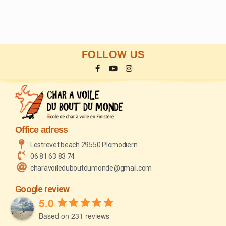
FOLLOW US
Office adress
Lestrevet beach 29550 Plomodiern
06 81 63 83 74
charavoileduboutdumonde@gmail.com
Google review
5.0
Based on 231 reviews