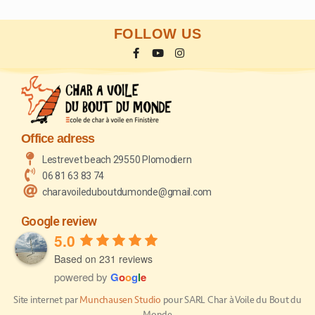
FOLLOW US
Office adress
Lestrevet beach 29550 Plomodiern
06 81 63 83 74
charavoileduboutdumonde@gmail.com
Google review
5.0
Based on 231 reviews
powered by
G
o
o
g
l
e
Site internet par
Munchausen Studio
pour SARL Char à Voile du Bout du
Monde