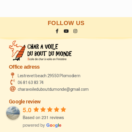
FOLLOW US
Office adress
Lestrevet beach 29550 Plomodiern
06 81 63 83 74
charavoileduboutdumonde@gmail.com
Google review
5.0
Based on 231 reviews
powered by
G
o
o
g
l
e