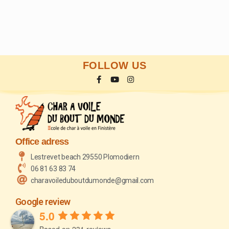
FOLLOW US
Office adress
Lestrevet beach 29550 Plomodiern
06 81 63 83 74
charavoileduboutdumonde@gmail.com
Google review
5.0