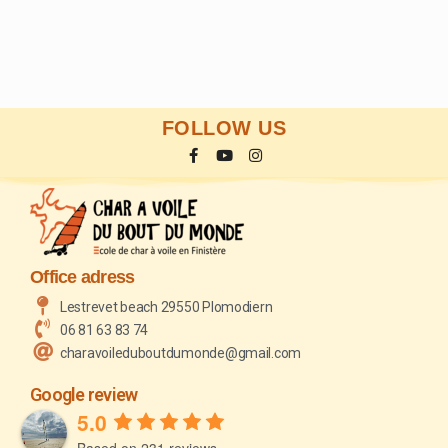
FOLLOW US
Office adress
Lestrevet beach 29550 Plomodiern
06 81 63 83 74
charavoileduboutdumonde@gmail.com
Google review
5.0