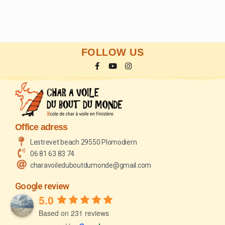
FOLLOW US
Office adress
Lestrevet beach 29550 Plomodiern
06 81 63 83 74
charavoileduboutdumonde@gmail.com
Google review
5.0
Based on 231 reviews